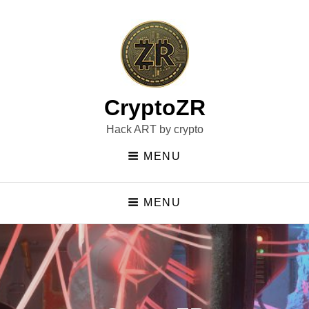
CryptoZR
Hack ART by crypto
MENU
MENU