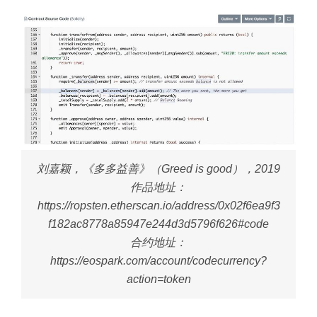
刘嘉颖，《多多益善》（Greed is good），2019
作品地址：
https://ropsten.etherscan.io/address/0x02f6ea9f3
f182ac8778a85947e244d3d5796f626#code
合约地址：
https://eospark.com/account/codecurrency?
action=token