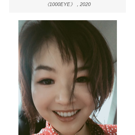
《1000EYE》，2020