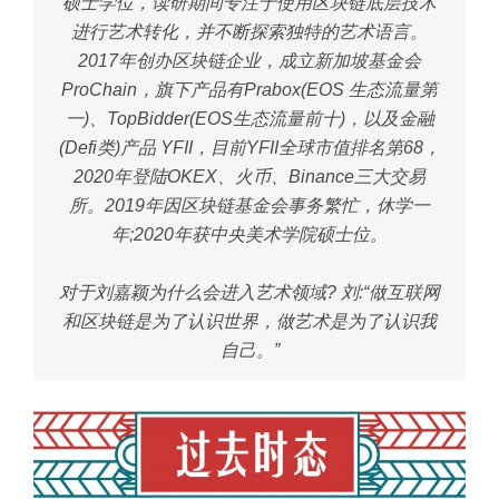
硕士学位，读研期间专注于使用区块链底层技术
进行艺术转化，并不断探索独特的艺术语言。
2017年创办区块链企业，成立新加坡基金会
ProChain，旗下产品有Prabox(EOS 生态流量第
一)、TopBidder(EOS生态流量前十)，以及金融
(Defi类)产品 YFII，目前YFII全球市值排名第68，
2020年登陆OKEX、火币、Binance三大交易
所。2019年因区块链基金会事务繁忙，休学一
年;2020年获中央美术学院硕士位。
对于刘嘉颖为什么会进入艺术领域? 刘:“做互联网
和区块链是为了认识世界，做艺术是为了认识我
自己。”