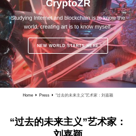
CryptoZR
Studying Internet and blockchain is to know the
world, creating art is to know myself.
CRYPTOZR
NEW WORLD STARTS HERE
Home
Press
“过去的未来主义”艺术家：刘嘉颖
“过去的未来主义”艺术家：
刘嘉颖