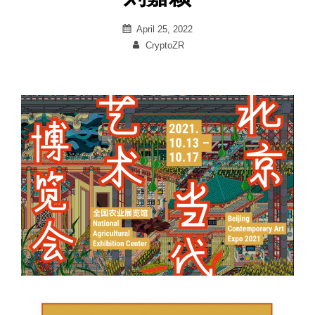
Posted
April 25, 2022
on
By
CryptoZR