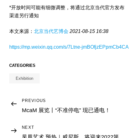
*开放时间可能有细微调整，将通过北京当代官方发布
渠道另行通知
本文来源：
北京当代艺博会
2021-08-15 16:38
https://mp.weixin.qq.com/s/7Ltne-jmBOfjzEPpmCb4CA
CATEGORIES
Exhibition
Post
Previous
PREVIOUS
Post
McaM 展览丨“不准停电” 现已通电！
navigation
Next
NEXT
Post
凤凰艺术 预热｜威尼斯，将迎来2022第