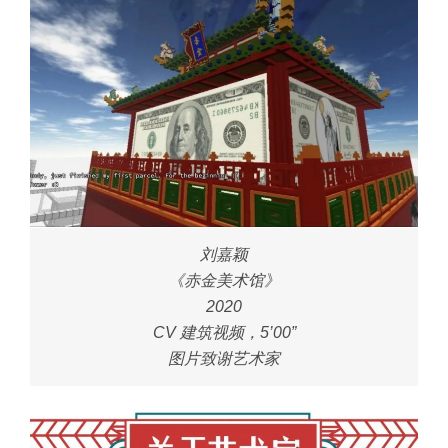
刘嘉颖
《赤金美术馆》
2020
CV 建筑视频，5’00”
图片致谢艺术家