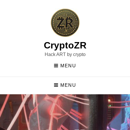
CryptoZR
Hack ART by crypto
MENU
MENU