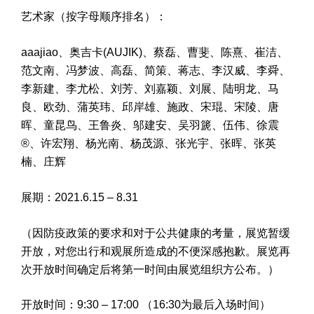
艺术家（按字母顺序排名）：
aaajiao、奥吉卡(AUJIK)、蔡磊、曹斐、陈熹、崔洁、
范文南、冯梦波、高磊、简策、蒋志、李汉威、李舜、
李新建、李尤松、刘芳、刘嘉颖、刘展、陆明龙、马
良、欧劲、蒲英玮、邱岸雄、施政、宋琨、宋陵、唐
晖、童昆鸟、王鲁炎、邬建安、吴羽篪、伍伟、徐震
®、许宏翔、杨光南、杨茂源、张光宇、张晖、张英
楠、庄辉
展期：2021.6.15 – 8.31
（因防疫政策的要求和对于公共健康的考量，展览暂缓
开放，对您出行和观展所造成的不便深感抱歉。展览再
次开放时间确定后将第一时间由展览组织方公布。）
开放时间：9:30 – 17:00 （16:30为最后入场时间）